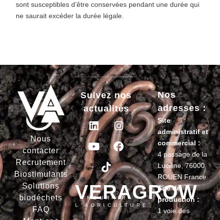
sont susceptibles d’être conservées pendant une durée qui
ne saurait excéder la durée légale.
Nos
Suivez nos
adresses :
actualités
Site
administratif et
Nous
commercial :
contacter
4 passage de la
Recrutement
Luciline, 76000
Biostimulants
ROUEN France
VERAGROW
Solutions
Site de
biodéchets
NOURRIR
production :
L'AGRICULTURE
FAQ
1 voie des