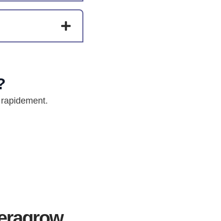
?
 rapidement.
Veragrow