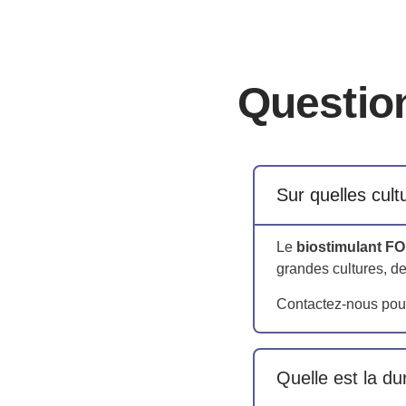
de
rendement
maïs
:
+4%
Questio
Gain
de
rendement
maïs
ensilage
Sur quelles cul
:
+6%
Le
biostimulant F
Gain
grandes cultures, de
de
rendement
Contactez-nous pour
tournesol
:
+6%
Quelle est la d
Gain
de