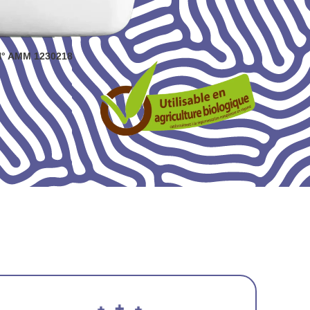
° AMM 1230218