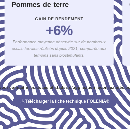
Céréales à pailles
GAIN DE RENDEMENT
+
4
%
Performance moyenne observée sur de nombreux
essais terrains réalisés depuis 2021, comparée aux
témoins sans biostimulants.
our connaître les doses et stades d’application recommandés po
Télécharger la fiche technique FOLENIA®