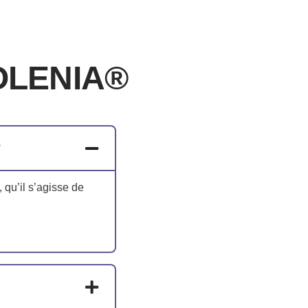
FOLENIA®
?
, qu’il s’agisse de