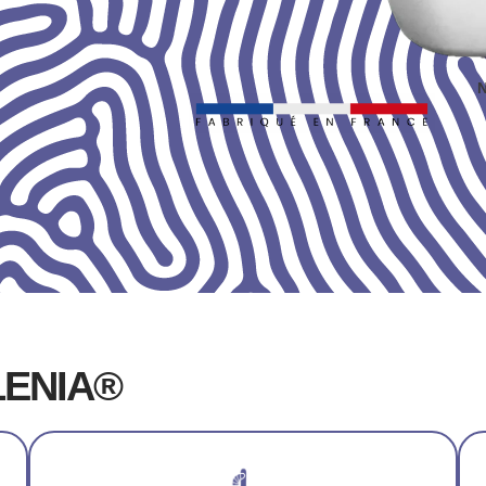
N
LENIA®