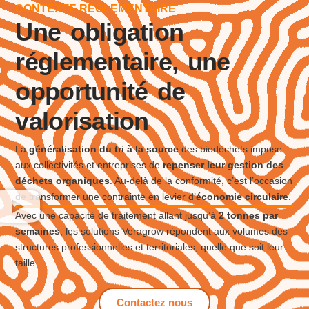
CONTEXTE RÉGLEMENTAIRE
Une obligation
réglementaire, une
opportunité de
valorisation
La
généralisation du tri à la source
des biodéchets impose
aux collectivités et entreprises de
repenser leur gestion des
déchets organiques
. Au-delà de la conformité, c’est l’occasion
de transformer une contrainte en levier d’
économie circulaire
.
Avec une capacité de traitement allant jusqu’à
2 tonnes par
semaines
, les solutions Veragrow répondent aux volumes des
structures professionnelles et territoriales, quelle que soit leur
taille.
Contactez nous