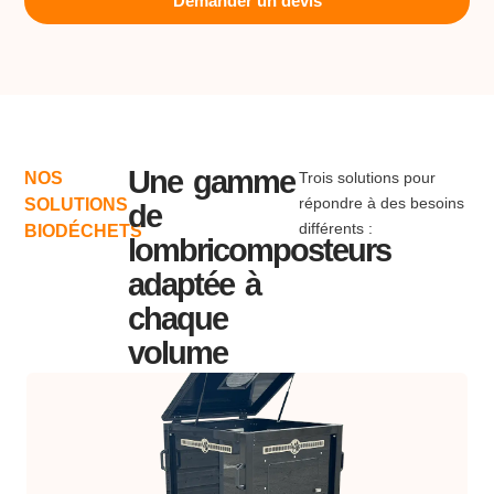
Demander un devis
Une gamme
NOS
Trois solutions pour
répondre à des besoins
SOLUTIONS
de
différents :
BIODÉCHETS
lombricomposteurs
adaptée à
chaque
volume