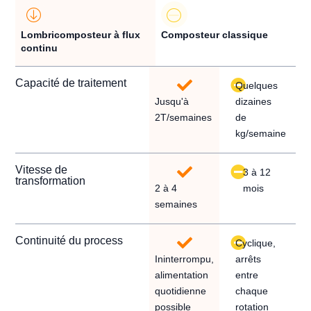
Lombricomposteur à flux
Composteur classique
continu
Capacité de traitement
Quelques
Jusqu'à
dizaines
2T/semaines
de
kg/semaine
Vitesse de
3 à 12
transformation
2 à 4
mois
semaines
Continuité du process
Cyclique,
Ininterrompu,
arrêts
alimentation
entre
quotidienne
chaque
possible
rotation