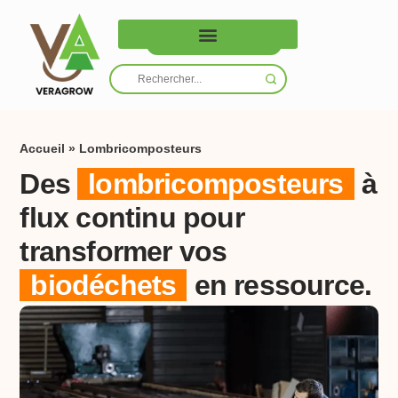
Nous contacter
Accueil
»
Lombricomposteurs
Des
lombricomposteurs
à
flux continu pour
transformer vos
biodéchets
en ressource.