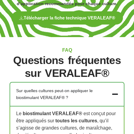
d’application recommandés pour chaque culture.
de
retours
Télécharger la fiche technique VERALEAF®
positifs
Gain
de
rendement
lin
FAQ
:
Questions fréquentes
+80
kg/ha
sur VERALEAF®
-
83%
de
Sur quelles cultures peut-on appliquer le
retours
biostimulant VERALEAF® ?
positifs
Gain
Le
biostimulant VERALEAF®
est conçut pour
de
être appliqués sur
toutes les cultures
, qu’il
rendement
s’agisse de grandes cultures, de maraîchage,
maïs