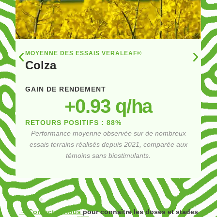
céréales
à
pailles
:
+2,18
MOYENNE DES ESSAIS VERALEAF®
q/ha
Colza
-
86%
GAIN DE RENDEMENT
de
+
2.38
 q/ha
retours
positifs
RETOURS POSITIFS : 88%
Gain
Performance moyenne observée sur de nombreux
de
essais terrains réalisés depuis 2021, comparée aux
rendement
témoins sans biostimulants.
colza
:
+3,05
q/ha
-
→ Contactez-nous
pour connaître les doses et stades
88%