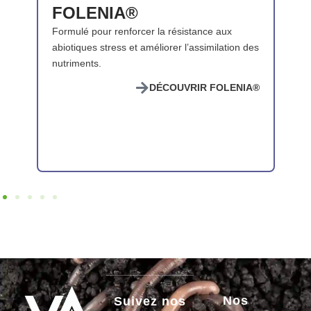
de
FOLENIA®
retours
Formulé pour renforcer la résistance aux
positifs
abiotiques stress et améliorer l’assimilation des
Gain
nutriments.
de
rendement
®
DÉCOUVRIR FOLENIA®
lentilles
:
+2,2
q/ha
Gain
de
rendement
tournesol
:
+2,22
q/ha
-
83%
Nos
Suivez nos
de