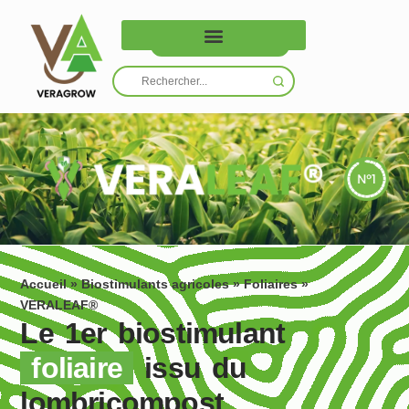
Nous contacter
Accueil
»
Biostimulants agricoles
»
Foliaires
»
VERALEAF®
Le 1er biostimulant
foliaire
issu du
lombricompost