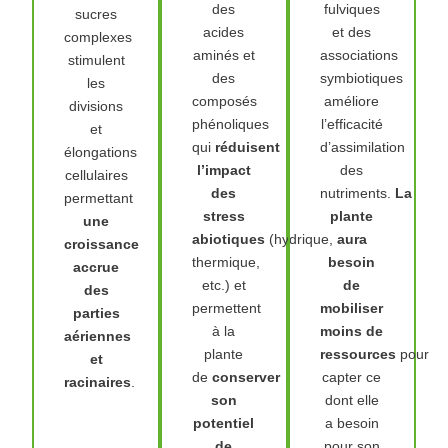
des
fulviques
sucres
acides
et des
complexes
aminés et
associations
stimulent
des
symbiotiques
les
composés
améliore
divisions
phénoliques
l’efficacité
et
qui
réduisent
d’assimilation
élongations
l’impact
des
cellulaires
des
nutriments.
La
permettant
stress
plante
une
abiotiques
(hydrique,
aura
croissance
thermique,
besoin
accrue
etc.) et
de
des
permettent
mobiliser
parties
à la
moins de
aériennes
plante
ressources
pour
et
de
conserver
capter ce
racinaires
.
son
dont elle
potentiel
a besoin
de
pour son