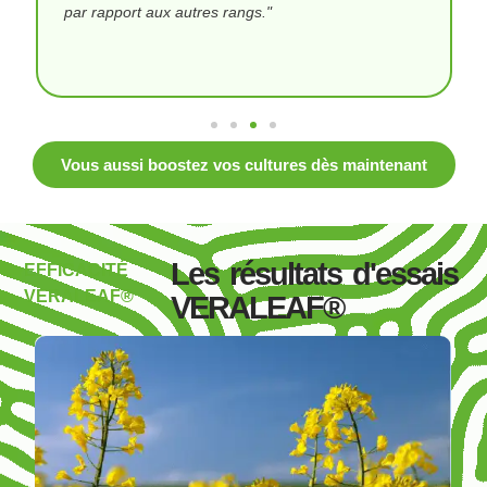
par rapport aux autres rangs."
Vous aussi boostez vos cultures dès maintenant
Les résultats d'essais
EFFICACITÉ
Moyenne
VERALEAF®
VERALEAF®
des
essais
Veraleaf
Gain
de
rendement