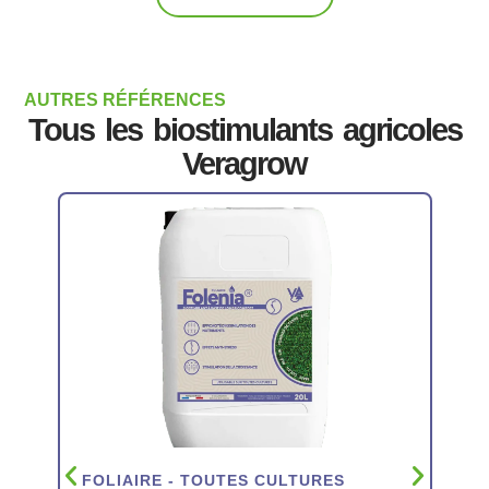
:
+3,85
t/ha
-
AUTRES RÉFÉRENCES
Tous les biostimulants agricoles
79%
de
Veragrow
retours
positifs
Gain
de
rendement
pommes
de
terre
:
+3,17
t/ha
-
91%
FOLIAIRE - TOUTES CULTURES