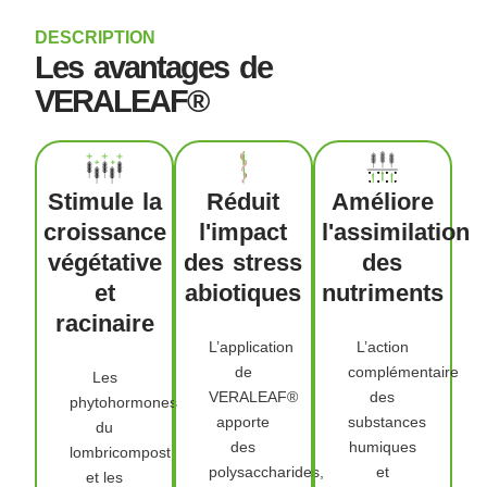
DESCRIPTION
Les avantages de
VERALEAF®
Stimule la
Réduit
Améliore
croissance
l'impact
l'assimilation
végétative
des stress
des
et
abiotiques
nutriments
racinaire
L’application
L’action
de
complémentaire
Les
VERALEAF®
des
phytohormones
apporte
substances
du
des
humiques
lombricompost
polysaccharides,
et
et les