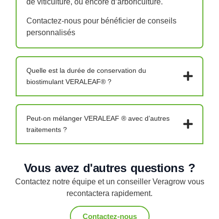
de viticulture, ou encore d’arboriculture.
:
+4,78
Contactez-nous pour bénéficier de conseils
q/ha
personnalisés
-
90%
de
Quelle est la durée de conservation du
retours
biostimulant VERALEAF® ?
positifs
Gain
de
rendement
Peut-on mélanger VERALEAF ® avec d’autres
maïs
traitements ?
ensilage
:
+0,97
Vous avez d'autres questions ?
tMS/ha
Contactez notre équipe et un conseiller Veragrow vous
Gain
recontactera rapidement.
de
rendement
Contactez-nous
betterave