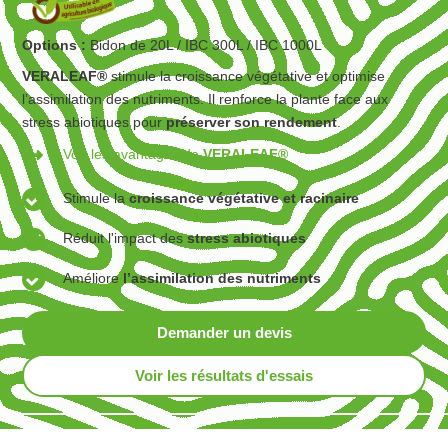
Options :
Bidon de 20L / IBC 300L / IBC 1000L
VERALEAF®
stimule la croissance végétative et optimise
l’assimilation des nutriments. Il renforce la plante face aux
stress abiotiques pour
préserver son rendement
.
Voir les avantages de
VERALEAF®
Stimule la
croissance végétative et racinaire
Réduit l'impact des
stress abiotiques
Améliore
l’assimilation des nutriments
Demander un devis
Voir les résultats d'essais