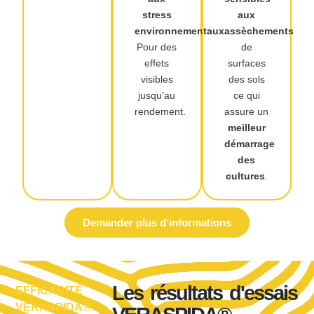
stress
aux
environnementaux
assèchements
.
Pour des
de
effets
surfaces
visibles
des sols
jusqu’au
ce qui
rendement.
assure un
meilleur
démarrage
des
cultures
.
Demander plus d'informations
Les résultats d'essais
EFFICACITÉ
Moyenne
VERASPIDA®