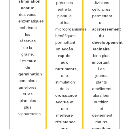
stimulation
précoces
divisions
accrue
entre la
cellulaires
des voies
plantule
permettant
enzymatiques
et les
un
mobilisant
microorganismes
accroissement
les
bénéfiques
du
réserves
permettant
développement
de la
un
accès
racinaire
graine.
rapide
bien plus
Les
taux
aux
important.
de
nutriments
,
Les
germination
une
jeunes
sont alors
stimulation
plants
améliorés
de la
améliorent
et les
croissance
alors leur
plantules
accrue
et
nutrition
plus
une
et
vigoureuses.
meilleure
deviennent
résistance
moins
aux
sensibles