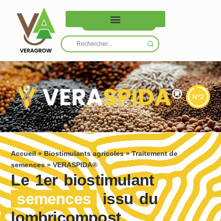
Nous contacter
Accueil
»
Biostimulants agricoles
»
Traitement de
semences
»
VERASPIDA®
Le 1er biostimulant
semences
issu du
lombricompost