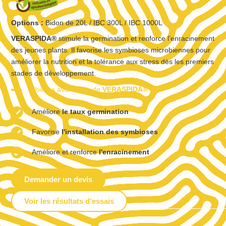
Options :
Bidon de 20L / IBC 300L / IBC 1000L
VERASPIDA®
stimule la germination et renforce l’enracinement
des jeunes plants. Il favorise les symbioses microbiennes pour
améliorer la nutrition et la tolérance aux stress dès les premiers
stades de développement.
Voir les avantages de
VERASPIDA®
Améliore
le taux germination
Favorise
l'installation des symbioses
Améliore et renforce
l'enracinement
Demander un devis
Voir les résultats d'essais