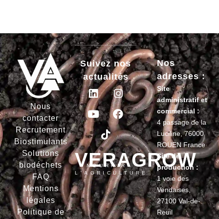
Nos
Suivez nos
adresses :
actualités
Site
administratif et
Nous
commercial :
contacter
4 passage de la
Recrutement
Luciline, 76000
Biostimulants
ROUEN France
VERAGROW
Solutions
Site de
biodéchets
NOURRIR
production :
L'AGRICULTURE
FAQ
1 voie des
Mentions
Vendaises,
légales
27100 Val-de-
Politique de
Reuil