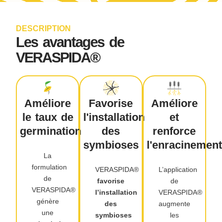
DESCRIPTION
Les avantages de
VERASPIDA®
Améliore
Favorise
Améliore
le taux de
l'installation
et
germination
des
renforce
symbioses
l'enracinement
La
formulation
VERASPIDA®
L’application
de
favorise
de
VERASPIDA®
l’installation
VERASPIDA®
génère
des
augmente
une
symbioses
les